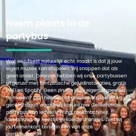
Neem plaats in de
partybus
Wat een feest natuurlijk echt maakt is dat jij jouw
eigen muziek kan afspelen. Wij snappen dat als
geen ander. Daarom hebben wij onze partybussen
uitgerust met fantastische geluidinstallaties, gratis
WIFI en Spotify. Geen zin om jouw eigen afspeellijst
te maken? Dan hebben wij genoeg afspeellijsten
gereed staan waar jij uit kan kiezen. Geniet in de
partybus van ledverlichting, rookmachines,
lasershows en heerlijk gekoelde drankjes. Zien wij
jou binnenkort terug in één van onze
partybussen?