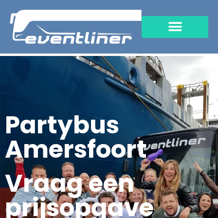
Partybus
Amersfoort
Vraag een
prijsopgave