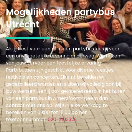
Mogelijkheden partybus
Utrecht
Als jij kiest voor een rit in een partybus kies jij voor
een onvergetelijke ervaring onderweg. Wij maken
van jouw vervoer een feestelijke ervaring.
Partybussen zijn geschikt voor diverse feestjes,
festivals en concerten. Elke rit bereiden wij
gedetailleerd worden en sluiten wij volledig aan bij
jouw wensen. Ben jij ook geïnteresseerd in het huren
van een partybus in Amersfoort? Neem dan
contact met ons op. Wij zijn elke werkdag te
bereiken van 09:00 tot 18:00 op het
telefoonnummer:
020-2103322.